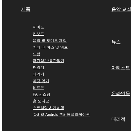
제품
음악 교
피아노
키보드
음악 및 오디오 제작
뉴스
기타, 베이스 및 앰프
드럼
금관악기/목관악기
아티스트
현악기
타악기
마칭 악기
헤드폰
온라인몰
PA 시스템
홈 오디오
스트리밍 & 게이밍
iOS 및 Android™용 애플리케이션
대리점