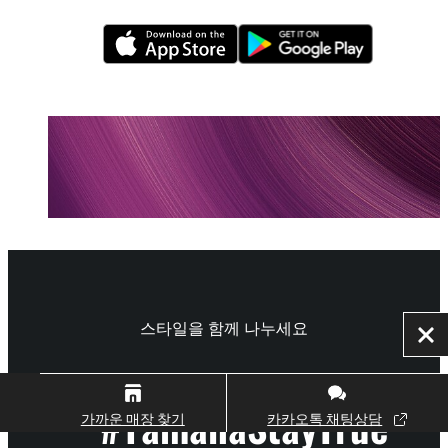
스타일을 함께 나누세요
닫
기
#YamahaStayTrue
가까운 매장 찾기
카카오톡 채팅상담