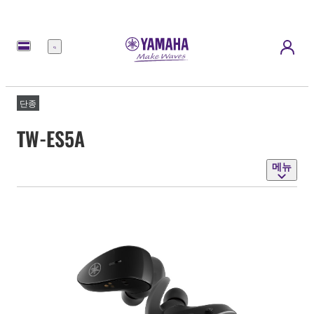
메
뉴
단종
TW-ES5A
메뉴