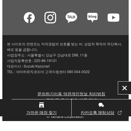
본 사이트의 컨텐츠는 저작권법의 보호를 받는 바, 상업적 목적의 무단복사,
배포 등을 금합니다.
사업장주소 : 서울특별시 강남구 강남대로 298, 11층
사업자등록번호 : 220-86-19131
대표이사 : Suzuki Kazunari
TEL : 야마하뮤직코리아 고객지원센터 080-004-0022
닫
문의하기
이용 약관
개인정보 처리방침
기
쿠키 및 유사 기술 사용 안내
가까운 매장 찾기
카카오톡 채팅상담
© Yamaha Corporation.