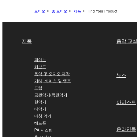
오디오
홈 오디오
제품
Find Your Product
제품
음악 교
피아노
키보드
음악 및 오디오 제작
뉴스
기타, 베이스 및 앰프
드럼
금관악기/목관악기
아티스트
현악기
타악기
마칭 악기
헤드폰
온라인몰
PA 시스템
홈 오디오