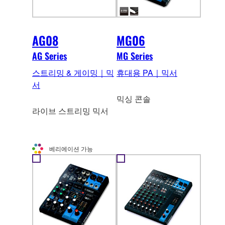
AG08
MG06
AG Series
MG Series
스트리밍 & 게이밍｜믹
휴대용 PA｜믹서
서
믹싱 콘솔
라이브 스트리밍 믹서
베리에이션 가능