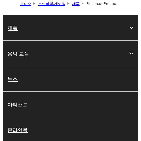
오디오
스트리밍/게이밍
제품
Find Your Product
제품
음악 교실
뉴스
아티스트
온라인몰