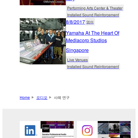
Performing Arts Center & Theater
Installed Sound Reinforcement
8/8/2017
영어
Yamaha At The Heart Of
Mediacorp Studios
Singapore
Live Venues
Installed Sound Reinforcement
Home
오디오
사례 연구