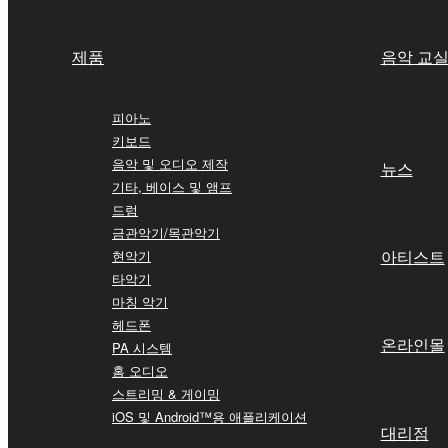
제품
음악 교
피아노
키보드
음악 및 오디오 제작
뉴스
기타, 베이스 및 앰프
드럼
금관악기/목관악기
아티스트
현악기
타악기
마칭 악기
헤드폰
온라인몰
PA 시스템
홈 오디오
스트리밍 & 게이밍
iOS 및 Android™용 애플리케이션
대리점