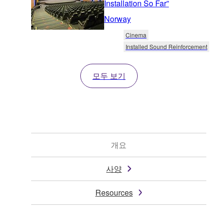
Installation So Far”
Norway
Cinema
Installed Sound Reinforcement
모두 보기
개요
사양
Resources