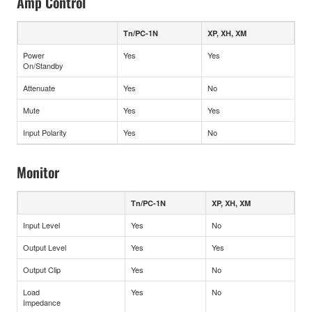
Amp Control
Tn/PC-1N
XP, XH, XM
Power
Yes
Yes
On/Standby
Attenuate
Yes
No
Mute
Yes
Yes
Input Polarity
Yes
No
Monitor
Tn/PC-1N
XP, XH, XM
Input Level
Yes
No
Output Level
Yes
Yes
Output Clip
Yes
No
Load
Yes
No
Impedance