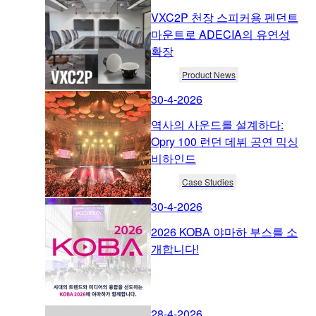
VXC2P 천장 스피커용 펜던트
마운트로 ADECIA의 유연성
확장
Product News
30-4-2026
역사의 사운드를 설계하다:
Opry 100 런던 데뷔 공연 믹싱
비하인드
Case Studies
30-4-2026
2026 KOBA 야마하 부스를 소
개합니다!
28-4-2026