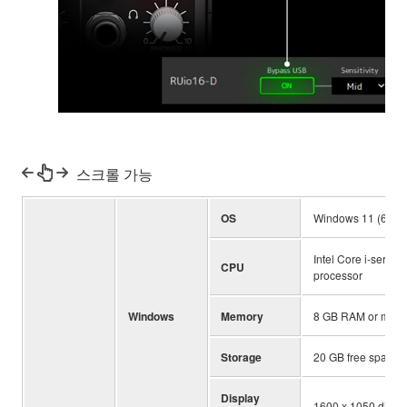
스크롤 가능
OS
Windows 11 (64-bit
Intel Core i-series
CPU
processor
Windows
Memory
8 GB RAM or more
Storage
20 GB free space
Display
1600 x 1050 displa