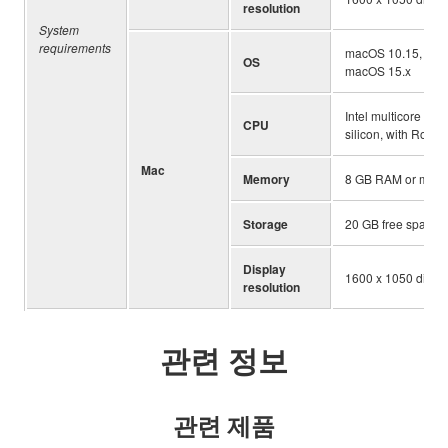
resolution
System
requirements
macOS 10.15, mac
OS
macOS 15.x
Intel multicore pro
CPU
silicon, with Rosett
Mac
Memory
8 GB RAM or more
Storage
20 GB free space
Display
1600 x 1050 displa
resolution
관련 정보
관련 제품