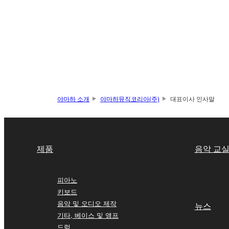
야마하 소개
야마하뮤직코리아(주)
대표이사 인사말
제품
음악 교
피아노
키보드
음악 및 오디오 제작
뉴스
기타, 베이스 및 앰프
드럼