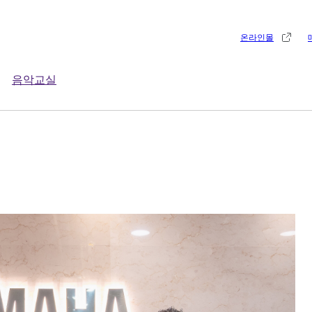
온라인몰
음악교실