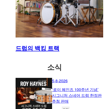
드럼의 백킹 트랙
소식
5-8-2026
‘로이 헤인즈 100주년 기념’
시그니처 스네어 드럼 한정판
추첨 판매