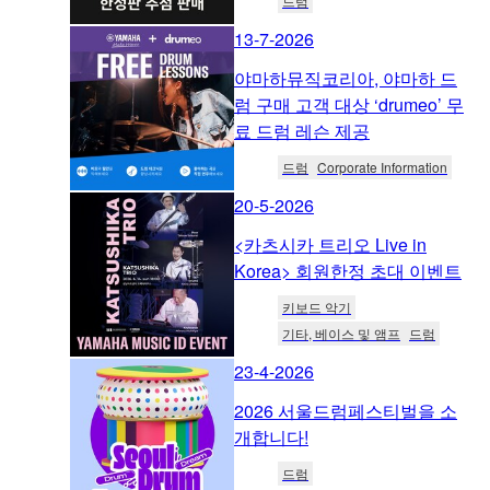
드럼
13-7-2026
야마하뮤직코리아, 야마하 드
럼 구매 고객 대상 ‘drumeo’ 무
료 드럼 레슨 제공
드럼
Corporate Information
20-5-2026
<카츠시카 트리오 Live in
Korea> 회원한정 초대 이벤트
키보드 악기
기타, 베이스 및 앰프
드럼
23-4-2026
2026 서울드럼페스티벌을 소
개합니다!
드럼