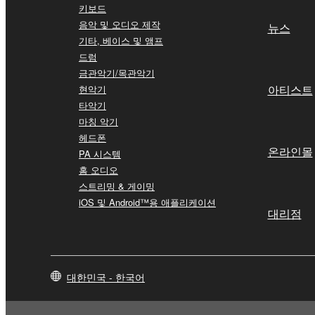
키보드
음악 및 오디오 제작
뉴스
기타, 베이스 및 앰프
드럼
금관악기/목관악기
아티스트
현악기
타악기
마칭 악기
헤드폰
온라인몰
PA 시스템
홈 오디오
스트리밍 & 게이밍
iOS 및 Android™용 애플리케이션
대리점
대한민국 - 한국어