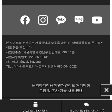
본 사이트의 컨텐츠는 저작권법의 보호를 받는 바, 상업적 목적의 무단복사,
배포 등을 금합니다.
사업장주소 : 서울특별시 강남구 강남대로 298, 11층
사업자등록번호 : 220-86-19131
대표이사 : Suzuki Kazunari
TEL : 야마하뮤직코리아 고객지원센터 080-004-0022
문의하기
이용 약관
개인정보 처리방침
쿠키 및 유사 기술 사용 안내
닫
기
© Yamaha Corporation.
가까운 매장 찾기
카카오톡 채팅상담