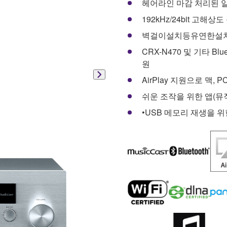
헤어라인 마감 처리된 
192kHz/24bit 고해상도 
벽걸이설치등유연한설
CRX-N470 및 기타 Bl
원
AirPlay 지원으로 맥,
쉬운 조작을 위한 앱(
•USB 메모리 재생을 위