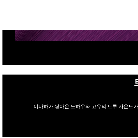
야마하가 쌓아온 노하우와 고유의 트루 사운드가 D