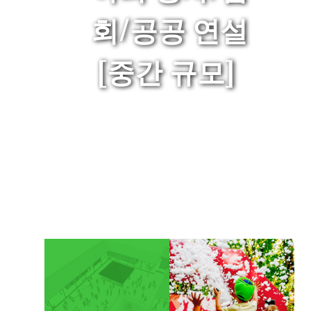
회/공공 연설
[중간 규모]