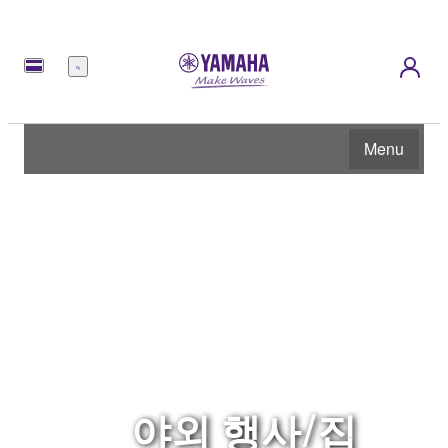
메
뉴
Menu
야외 행사/집