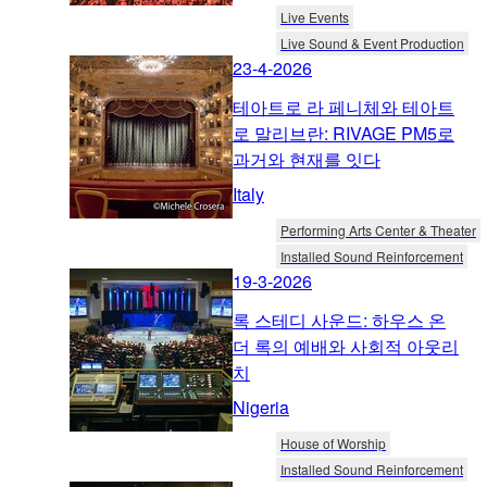
Live Events
Live Sound & Event Production
23-4-2026
테아트로 라 페니체와 테아트
로 말리브란: RIVAGE PM5로
과거와 현재를 잇다
Italy
Performing Arts Center & Theater
Installed Sound Reinforcement
19-3-2026
록 스테디 사운드: 하우스 온
더 록의 예배와 사회적 아웃리
치
Nigeria
House of Worship
Installed Sound Reinforcement