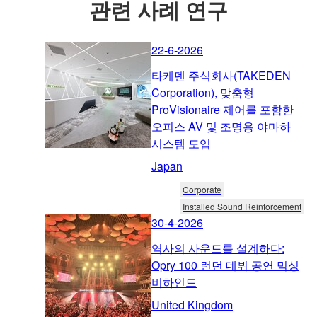
관련 사례 연구
22-6-2026
타케덴 주식회사(TAKEDEN
Corporation), 맞춤형
ProVisionaire 제어를 포함한
오피스 AV 및 조명용 야마하
시스템 도입
Japan
Corporate
Installed Sound Reinforcement
30-4-2026
역사의 사운드를 설계하다:
Opry 100 런던 데뷔 공연 믹싱
비하인드
United Kingdom