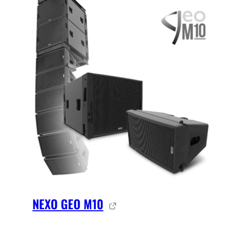
한
정
보
보
기
NEXO GEO M10