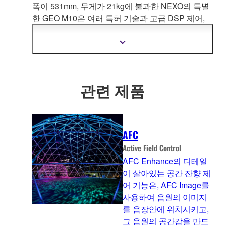
폭이 531mm, 무게가 21kg에 불과한 NEXO의 특별
한 GEO M10은 여러 특허 기술과 고급 DSP 제어,
그리고 '‘No loose
parts'의 통합 리깅을 결합하여 비
행 어레이 또는 지상 스택에 빠르고 쉽게 배치할 수
더
있는 소형, 강력하고 광대역폭 모듈을 만들어냈습니
자
세
다.
한
정
관련 제품
보
보
기
AFC
Active Field Control
AFC Enhance의 디테일
이 살아있는 공간 잔향 제
어 기능은, AFC Image를
사용하여 음원의 이미지
를 음장안에 위치시키고,
그 음원의 공간감을 만드