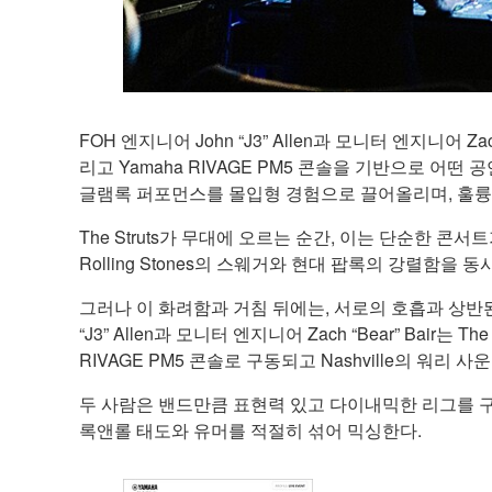
FOH 엔지니어 John “J3” Allen과 모니터 엔지니어 
리고 Yamaha RIVAGE PM5 콘솔을 기반으로 
글램록 퍼포먼스를 몰입형 경험으로 끌어올리며, 훌륭
The Struts가 무대에 오르는 순간, 이는 단순한 콘서트
Rolling Stones의 스웨거와 현대 팝록의 강렬함
그러나 이 화려함과 거침 뒤에는, 서로의 호흡과 상반된
“J3” Allen과 모니터 엔지니어 Zach “Bear” Ba
RIVAGE PM5 콘솔로 구동되고 Nashville의 워리 사운
두 사람은 밴드만큼 표현력 있고 다이내믹한 리그를 구
록앤롤 태도와 유머를 적절히 섞어 믹싱한다.