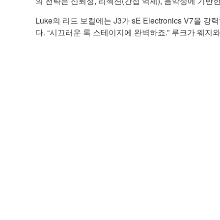
의 전략은 신뢰성, 리젝션(간섭 억제), 음악성에 기반한
Luke의 리드 보컬에는 J3가 sE Electronics 
다. “시끄러운 록 스테이지에 완벽하죠.” 루크가 웨