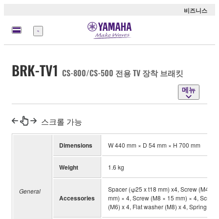
비즈니스
메
뉴
BRK-TV1
CS-800/CS-500 전용 TV 장착 브래킷
메뉴
스크롤 가능
Dimensions
W 440 mm × D 54 mm × H 700 mm
Weight
1.6 kg
Spacer (φ25 x t18 mm) x4, Screw (M4 × 1
General
Accessories
mm) × 4, Screw (M8 × 15 mm) × 4, Screw (
(M6) x 4, Flat washer (M8) x 4, Spring wa