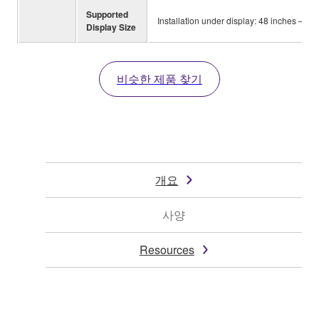
Supported
Installation under display: 48 inches – 70
Display Size
비슷한 제품 찾기
개요
사양
Resources