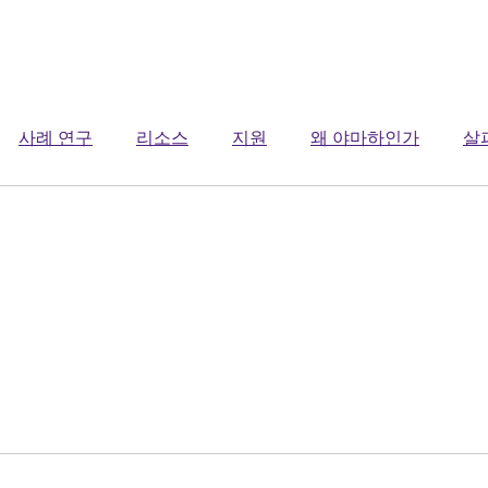
사례 연구
리소스
지원
왜 야마하인가
살