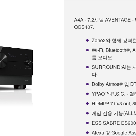
A4A - 7.2채널 AVENTAGE -
QCS407.
Zone2와 함께 강력
Wi-Fi, Bluetooth®, 
룸 오디오
SURROUND:AI
다.
Dolby Atmos® 및 D
YPAO™-R.S.C. 
HDMI™ 7 in/3 out, 
게임 전용 기능(ALLM
ESS SABRE ES900
Alexa 및 Google