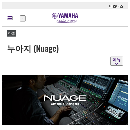
비즈니스
메
뉴
단종
누아지 (Nuage)
메뉴