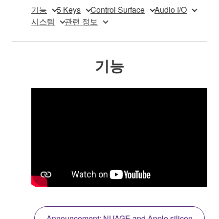
기능
5 Keys
Control Surface
Audio I/O
시스템
관련 정보
기능
Announcement: NUAGE and Apple silicon