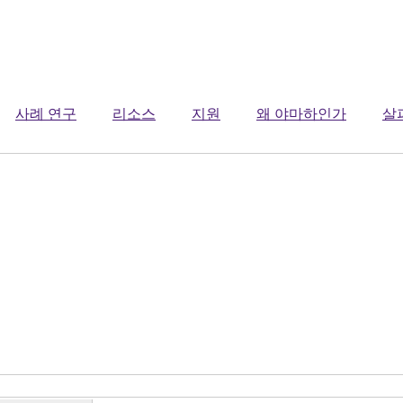
사례 연구
리소스
지원
왜 야마하인가
살