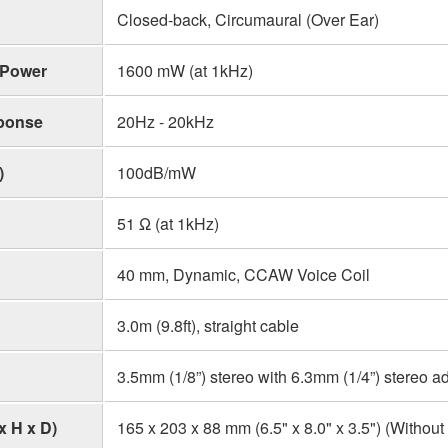
Closed-back, Circumaural (Over Ear)
 Power
1600 mW (at 1kHz)
ponse
20Hz - 20kHz
)
100dB/mW
51 Ω (at 1kHz)
40 mm, Dynamic, CCAW Voice Coil
3.0m (9.8ft), straight cable
3.5mm (1/8”) stereo with 6.3mm (1/4”) stereo a
x H x D)
165 x 203 x 88 mm (6.5" x 8.0" x 3.5") (Withou