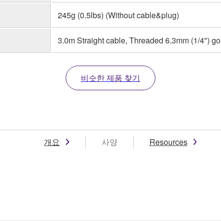
245g (0.5lbs) (Without cable&plug)
3.0m Straight cable, Threaded 6.3mm (1/4") go
비슷한 제품 찾기
개요
사양
Resources