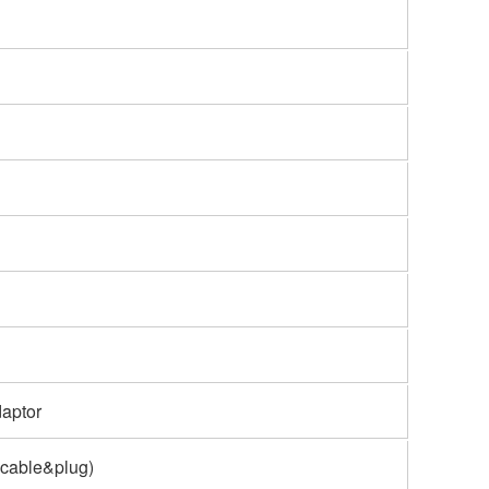
daptor
t cable&plug)