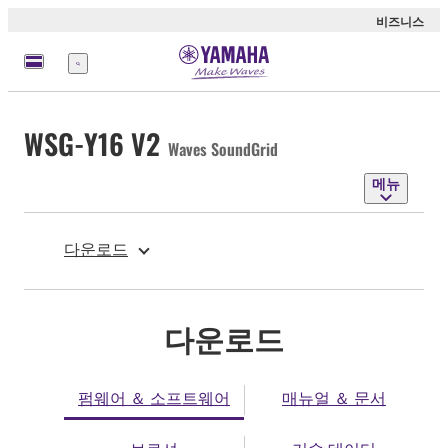
비즈니스
메
뉴
WSG-Y16 V2
Waves SoundGrid
메뉴
다운로드
다운로드
펌웨어 ＆ 소프트웨어
매뉴얼 ＆ 문서
브로셔
기술 데이터