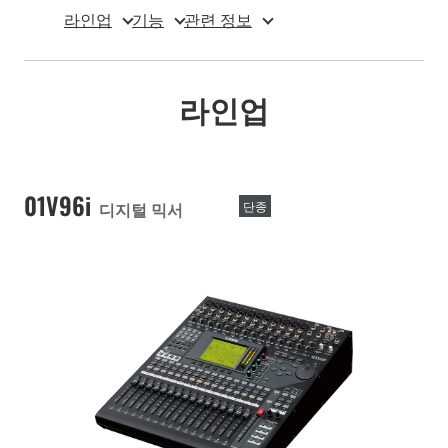
라인업
기능
관련 정보
라인업
01V96i
디지털 믹서
단종