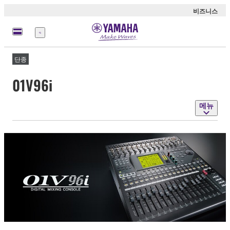
비즈니스
메
뉴
단종
01V96i
메뉴