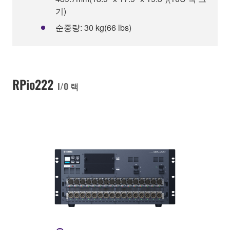
기)
순중량: 30 kg(66 lbs)
RPio222
I/O 랙