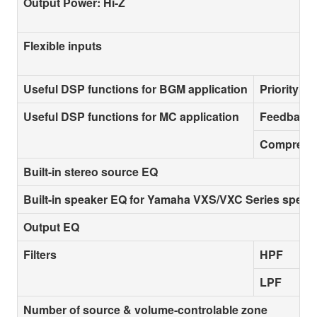
Output Power: Hi-Z
Flexible inputs
Useful DSP functions for BGM application
Priority D
Useful DSP functions for MC application
Feedback 
Compresso
Built-in stereo source EQ
Built-in speaker EQ for Yamaha VXS/VXC Series speak
Output EQ
Filters
HPF
LPF
Number of source & volume-controlable zone