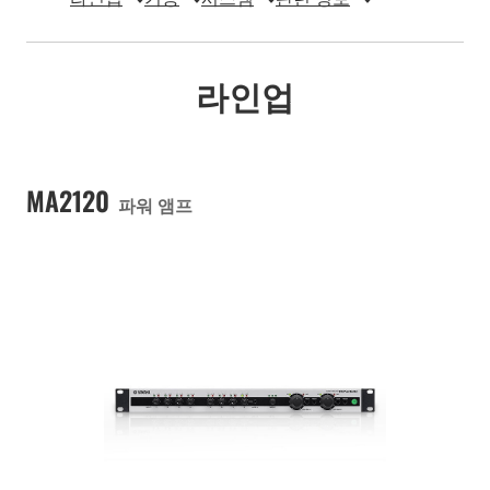
라인업
MA2120
파워 앰프