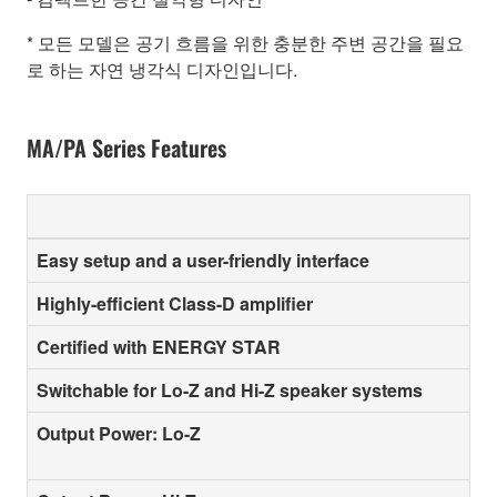
* 모든 모델은 공기 흐름을 위한 충분한 주변 공간을 필요
로 하는 자연 냉각식 디자인입니다.
MA/PA Series Features
Easy setup and a user-friendly interface
Highly-efficient Class-D amplifier
Certified with ENERGY STAR
Switchable for Lo-Z and Hi-Z speaker systems
Output Power: Lo-Z