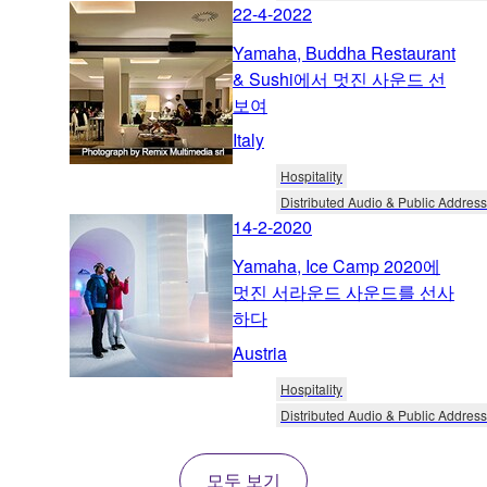
22-4-2022
Yamaha, Buddha Restaurant
& Sushi에서 멋진 사운드 선
보여
Italy
Hospitality
Distributed Audio & Public Address
14-2-2020
Yamaha, Ice Camp 2020에
멋진 서라운드 사운드를 선사
하다
Austria
Hospitality
Distributed Audio & Public Address
모두 보기