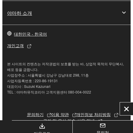
야마하 소개
대한민국 - 한국어
개인고객
본 사이트의 컨텐츠는 저작권법의 보호를 받는 바, 상업적 목적의 무단복사,
배포 등을 금합니다.
사업장주소 : 서울특별시 강남구 강남대로 298, 11층
사업자등록번호 : 220-86-19131
대표이사 : Suzuki Kazunari
TEL : 야마하뮤직코리아 고객지원센터 080-004-0022
닫
문의하기
이용 약관
개인정보 처리방침
기
쿠키 및 유사 기술 사용 안내
문의처