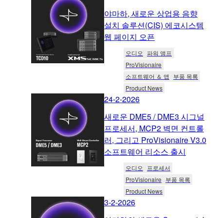
야마하, 새로운 상업용 음향
설치 솔루션(CIS) 에코시스템
웹 페이지 오픈
오디오
파워 앰프
ProVisionaire
소프트웨어 ＆ 앱
부품 목록
Product News
24-2-2026
새로운 DME5 / DME3 시그널
프로세서, MCP2 벽면 컨트롤
러, 그리고 ProVisionaire V3.0
소프트웨어 리소스 출시
오디오
프로세서
ProVisionaire
부품 목록
Product News
3-2-2026