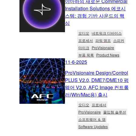
야마하의 새로운 Commercial
Installation Solutions 에코시
스템: 경험 기반 사운드의 핵
심
오디오
네트워크 디바이스
프로세서
파워 앰프
스피커
마이크
ProVisionaire
부품 목록
Product News
11-6-2025
ProVisionaire Design/Control
PLUS V2.0, DME7/DME10 펌
웨어 V2.0, AFC Image 컨트롤
러(Win/Mac용) 출시
오디오
프로세서
ProVisionaire
몰입형 솔루션
소프트웨어 ＆ 앱
Software Updates