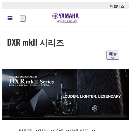
비즈니스
메
뉴
DXR mkII 시리즈
메뉴
라인업
기능
옵션
관련 정보