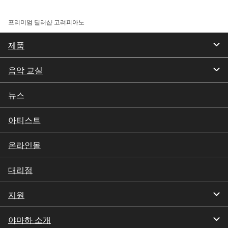
프리미엄 딜러샵 고려피아노
제품
음악 교실
뉴스
아티스트
온라인몰
대리점
지원
야마하 소개