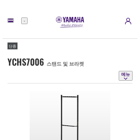
메
뉴
단종
YCHS7006
스탠드 및 브라켓
메뉴