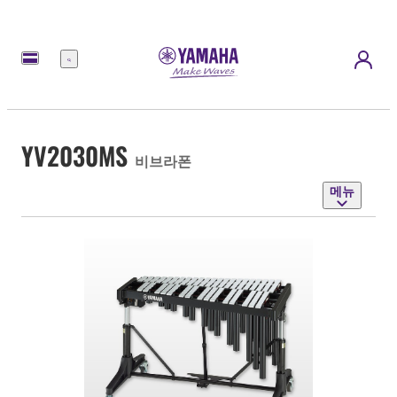
메
뉴
YV2030MS
비브라폰
메뉴