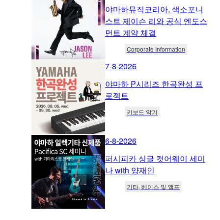
야마하뮤직코리아, 색소포니
스트 제이슨 리와 공식 엔도스
먼트 계약 체결
Corporate Information
7-8-2026
야마하 P시리즈 한곡완성 프
로젝트
키보드 악기
6-8-2026
퍼시피카 싱글 컷어웨이 세미
나 with 양재인
기타, 베이스 및 앰프