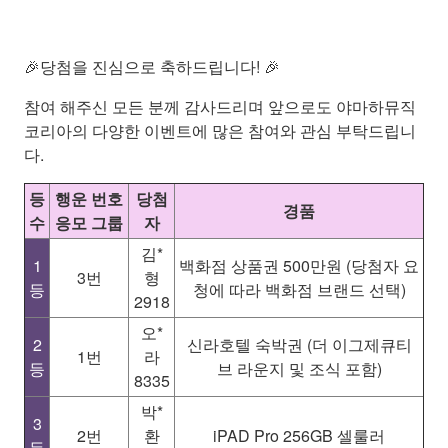
🎉당첨을 진심으로 축하드립니다! 🎉
참여 해주신 모든 분께 감사드리며 앞으로도 야마하뮤직
코리아의 다양한 이벤트에 많은 참여와 관심 부탁드립니
다.
등
행운 번호
당첨
경품
수
응모 그룹
자
김*
1
백화점 상품권 500만원 (당첨자 요
3번
형
등
청에 따라 백화점 브랜드 선택)
2918
오*
2
신라호텔 숙박권 (더 이그제큐티
1번
라
등
브 라운지 및 조식 포함)
8335
박*
3
2번
환
iPAD Pro 256GB 셀룰러
등