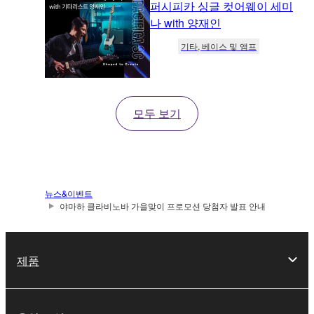
퍼시피카 싱글 컷어웨이 세미
나 with 양재인
기타, 베이스 및 앰프
모두 보기
뉴스&이벤트
야마하 클라비노바 가을맞이 프로모션 당첨자 발표 안내
제품