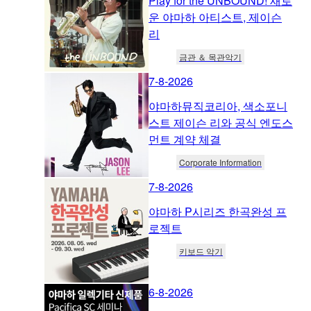
Play for the UNBOUND! 새로
운 야마하 아티스트, 제이슨
리
금관 ＆ 목관악기
7-8-2026
야마하뮤직코리아, 색소포니
스트 제이슨 리와 공식 엔도스
먼트 계약 체결
Corporate Information
7-8-2026
야마하 P시리즈 한곡완성 프
로젝트
키보드 악기
6-8-2026