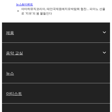
뉴스&이벤트
야마하뮤직코리아, 태안국제원예치유박람회 협찬... 피아노 선율
로 ‘치유’의 봄 물들인다
제품
음악 교실
뉴스
아티스트