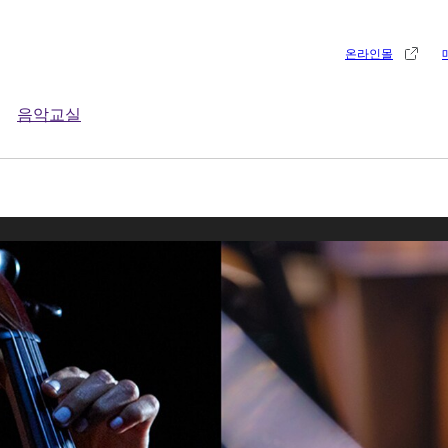
온라인몰
음악교실