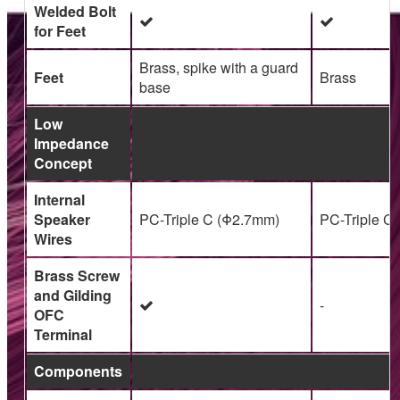
Welded Bolt
for Feet
Brass, spike with a guard
Feet
Brass
base
Low
Impedance
Concept
Internal
Speaker
PC-Triple C (Φ2.7mm)
PC-Triple C
Wires
Brass Screw
and Gilding
-
OFC
Terminal
Components