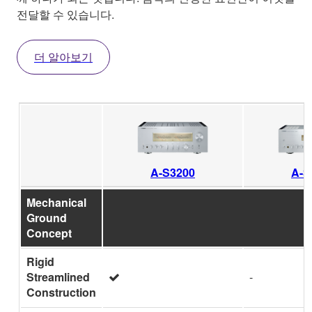
전달할 수 있습니다.
더 알아보기
A-S3200
A-S
Mechanical
Ground
Concept
Rigid
Streamlined
-
Construction