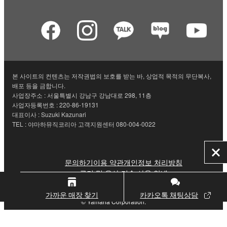
본 사이트의 컨텐츠는 저작권법의 보호를 받는 바, 상업적 목적의 무단복사,
배포 등을 금합니다.
사업장주소 : 서울특별시 강남구 강남대로 298, 11층
사업자등록번호 : 220-86-19131
대표이사 : Suzuki Kazunari
TEL : 야마하뮤직코리아 고객지원센터 080-004-0022
닫
문의하기
이용 약관
개인정보 처리방침
기
쿠키 및 유사 기술 사용 안내
가까운 매장 찾기
카카오톡 채팅상담
© Yamaha Corporation.