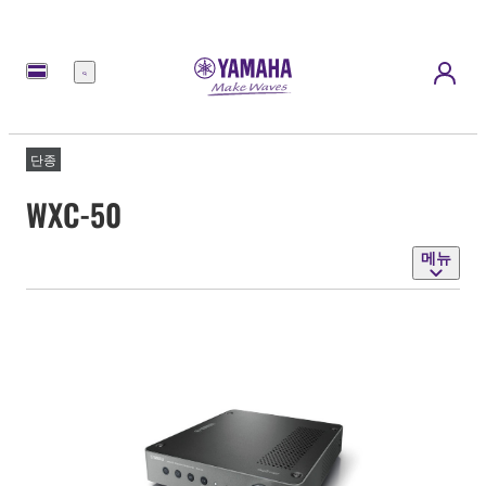
메
뉴
단종
WXC-50
메뉴