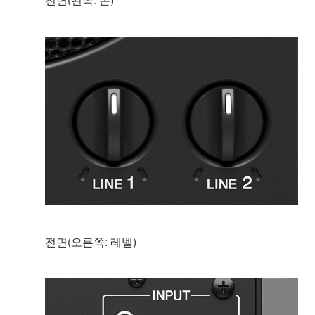
전면(오른쪽: 레벨)