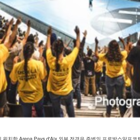
위치한 Arena Pays d'Aix 외부 전경은 주변의 프로방스알프코트다쥐르