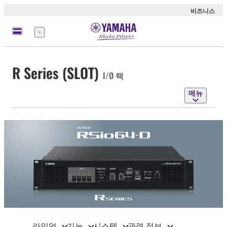
비즈니스
메
뉴
R Series (SLOT)
I/O 랙
메뉴
라인업
기능
시스템
관련 정보