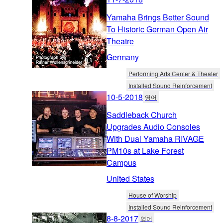
Yamaha Brings Better Sound
To Historic German Open Air
Theatre
Germany
Performing Arts Center & Theater
Installed Sound Reinforcement
10-5-2018
영어
Saddleback Church
Upgrades Audio Consoles
With Dual Yamaha RIVAGE
PM10s at Lake Forest
Campus
United States
House of Worship
Installed Sound Reinforcement
8-8-2017
영어