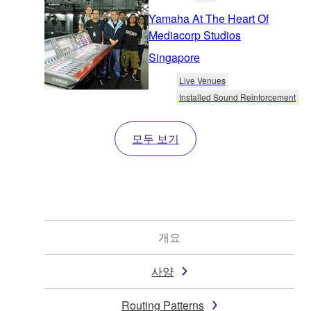
Yamaha At The Heart Of
Mediacorp Studios
Singapore
Live Venues
Installed Sound Reinforcement
모두 보기
개요
사양
Routing Patterns