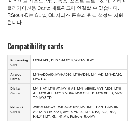
여 라이브 사운드, 방송, 녹음, 포스트 프로덕션 및 기타 애
플리케이션용 Dante 네트워크에 연결할 수 있습니다.
RSio64-D는 CL 및 QL 시리즈 콘솔의 원격 설정도 지원
합니다.
Compatibility cards
MY8-LAKE, DUGAN-MY16, WSG-Y16 V2
Processing
Card
MY8-ADDA96, MY8-AD96, MY8-AD24, MY4-AD, MY8-DA96,
Analog
MY4-DA
Cards
MY16-AT, MY8-AT, MY16-AE, MY8-AE96S, MY8-AE96, MY8-
Digital
AE, MY8-AEB, MY16-MD64, MY8-SDI-ED, MY8-SDI-D, MY16-
Cards
TD, MY8-TD
AVIOM16/O-Y1, AVIOM6416Y2, MY16-CII, DANTE-MY16-
Network
AUD2, MY16-ES64, AVY16-ES100, MY16-EX, YG2, YS2,
Cards
RN.341.MY, RN.141.MY, Pivitec e16i/o-MY