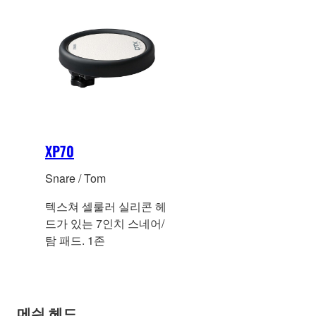
보
보
기
XP70
Snare / Tom
텍스쳐 셀룰러 실리콘 헤
드가 있는 7인치 스네어/
탐 패드. 1존
메쉬 헤드