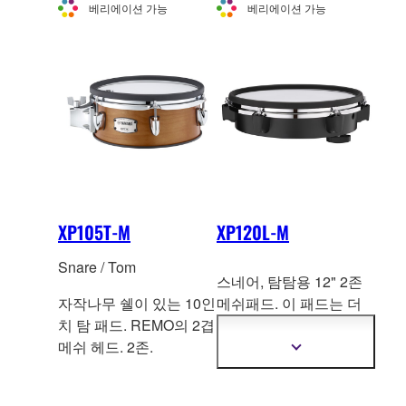
베리에이션 가능
베리에이션 가능
XP105T-M
XP120L-M
Snare / Tom
스네어, 탐탐용 12" 2존
자작나무 쉘이 있는 10인
메쉬패드. 이 패드는 더
치 탐 패드. REMO의 2겹
욱 현실
적인 연주감을 위
메쉬 헤드. 2존.
해 어쿠스틱 드럼과 같은
더
후프를 사용합니다.
자
세
한