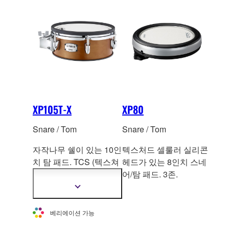
보
보
보
보
기
기
XP105T-X
XP80
Snare / Tom
Snare / Tom
자작나무 쉘이 있는 10인
텍스처드 셀룰러 실리콘
치 탐 패드. T
CS (텍스쳐
헤드가 있는 8인치 스네
드 셀룰러 실리콘)헤드. 2
어/탐 패드. 3존.
존
더
자
세
베리에이션 가능
한
정