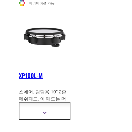
베리에이션 가능
정
보
보
기
XP100L-M
스네어, 탐탐용 10" 2존
메쉬패드. 이 패드는 더
욱 현실
적인 연주감을 위
해 어쿠스틱 드럼과 같은
더
후프를 사용합니다.
자
세
한