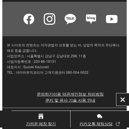
본 사이트의 컨텐츠는 저작권법의 보호를 받는 바, 상업적 목적의 무단복사,
배포 등을 금합니다.
사업장주소 : 서울특별시 강남구 강남대로 298, 11층
사업자등록번호 : 220-86-19131
대표이사 : Suzuki Kazunari
TEL : 야마하뮤직코리아 고객지원센터 080-004-0022
문의하기
이용 약관
개인정보 처리방침
쿠키 및 유사 기술 사용 안내
닫
기
© Yamaha Corporation.
가까운 매장 찾기
카카오톡 채팅상담