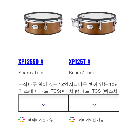
XP125SD-X
XP125T-X
Snare / Tom
Snare / Tom
자작나무 쉘이 있는 12인
자작나무 쉘이 있는 12인
치 스네어 패드.
TCS(텍
치 탐 패드. T
CS (텍스쳐
스쳐드 셀룰러 실리콘)
드 셀룰러 실리콘)헤드. 2
헤드. 2존
존
더
더
자
자
세
세
베리에이션 가능
베리에이션 가능
한
한
정
정