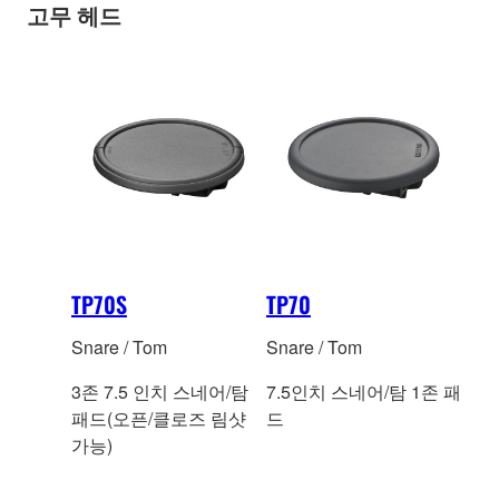
고무 헤드
정
보
보
기
TP70S
TP70
Snare / Tom
Snare / Tom
3존 7.5 인치 스네어/탐
7.5인치 스네어/탐 1존 패
패드(오픈/클로즈 림샷
드
가능)