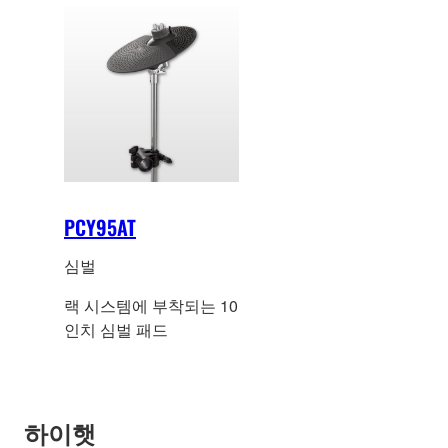
PCY95AT
심벌
랙 시스템에 부착되는 10
인치 심벌 패드
하이햇