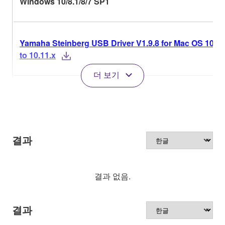
Windows 10/8.1/8/7 SP1
Yamaha Steinberg USB Driver V1.9.8 for Mac OS 10.9.
to 10.11.x
더 보기
결과
결과 없음.
결과