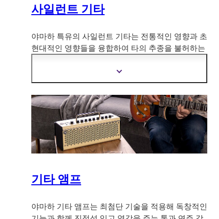
사일런트 기타
야마하 특유의 사일런트 기타는 전통적인 영향과 초
현대적인 영향들을 융합하여 타의 추종을 불허하는
실용성과 독립성
을 갖춘 연습용 및 연주용 악기를
만들어 내었습니다. 이러한 조화는 직접 경험해 보
더
아야 믿을만큼 드문 것입니다.
자
세
한
정
보
보
기
기타 앰프
야마하 기타 앰프는 최첨단 기술을 적용해 독창적인
기능과 함께 진정성 있고 영감을 주는 톤과 연주 감