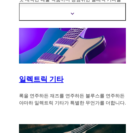
제공
합니다. 세월을 타지 않는 디자인, 최상급 재료
로 제작하여 당신의 모든 뉘앙스를 전부 표혀내 줍
더
니다.
자
세
한
정
보
보
기
일렉트릭 기타
록을 연주하든 재즈를 연주하든 블루스를 연주하든
야마하 일렉트릭 기타가 특별한 무언가를 더합니다.