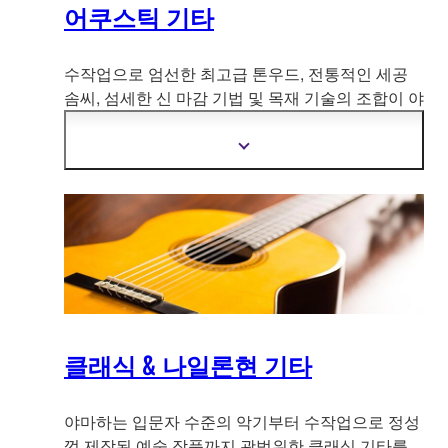
어쿠스틱 기타
수작업으로 엄선한 최고급 톤우드, 전통적인 세공
솜씨, 섬세한 신 마감 기법 및 목재 기술의
조합이 야
마하 어쿠스틱 기타에 놀라운 사운드, 완벽한 연주
성 및 감탄스러운 외관을 제공합니다.
더
자
세
한
정
보
보
기
클래식 & 나일론현 기타
야마하는 입문자 수준의 악기부터 수작업으로 정성
껏 제작된 예술 작품까지 광범위한 클래식 기타를