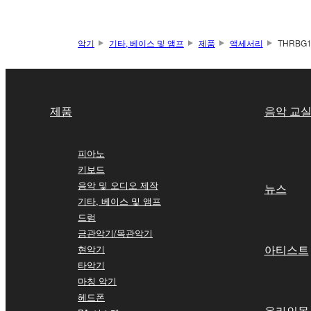
악기
기타, 베이스 및 앰프
제품
액세서리
THRBG
제품
음악 교
피아노
키보드
음악 및 오디오 제작
뉴스
기타, 베이스 및 앰프
드럼
금관악기/목관악기
아티스트
현악기
타악기
마칭 악기
헤드폰
온라인몰