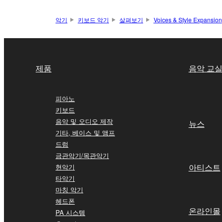
악기
키보드 악기
살펴보기
Voices & Style Expansion
제품
음악 교
피아노
키보드
음악 및 오디오 제작
뉴스
기타, 베이스 및 앰프
드럼
금관악기/목관악기
아티스트
현악기
타악기
마칭 악기
헤드폰
온라인몰
PA 시스템