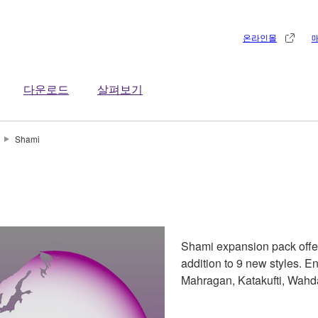
온라인몰
다운로드
살펴보기
Shami
Shami expansion pack offers
addition to 9 new styles. En
Mahragan, Katakufti, Wahd