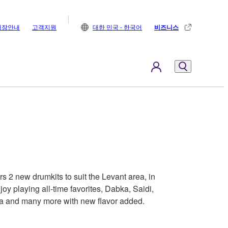
매장안내
고객지원
대한 민국 - 한국어
비즈니스
 2 new drumkits to suit the Levant area, in
joy playing all-time favorites, Dabka, Saidi,
a and many more with new flavor added.