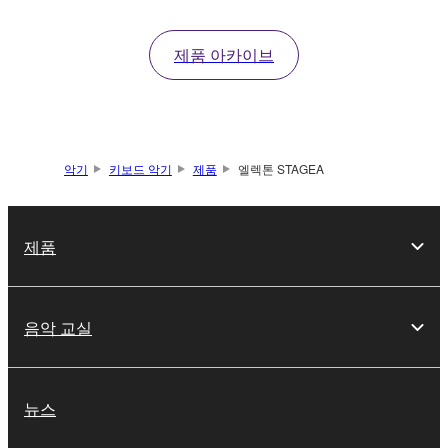
세
세
조형할 수 있어 표현력과
한
한
창의성을 한층 높여 줍니
정
정
제품 아카이브
다.
보
보
보
보
기
기
악기
키보드 악기
제품
엘렉톤 STAGEA
제품
음악 교실
뉴스