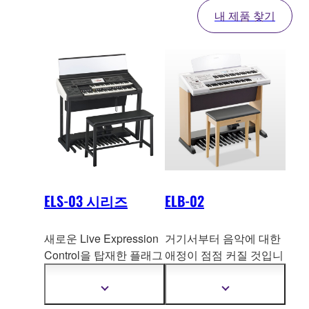
내 제품 찾기
ELS-03 시리즈
ELB-02
새로운 Live Expression
거기서부터 음악에 대한
Control을 탑재한 플래그
애정이 점점 커질 것입
니
십 STAGEA 시리즈로, 보
다. Electone STAGEA
이
스를 자유롭게 변경하
BASIC
더
더
고 사운드를 원하는 대로
자
자