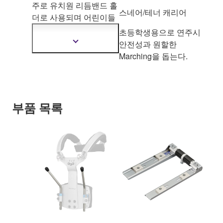
주로 유치원 리듬밴드 홀
스네어/테너 캐리어
더로 사용되며 어
린이들
에게 보다 안전한 착용감
초등학생용으로 연주시
을 제공한다.
안전성과 원할한
더
자
Marching을 돕는다.
세
한
정
보
보
부품 목록
기