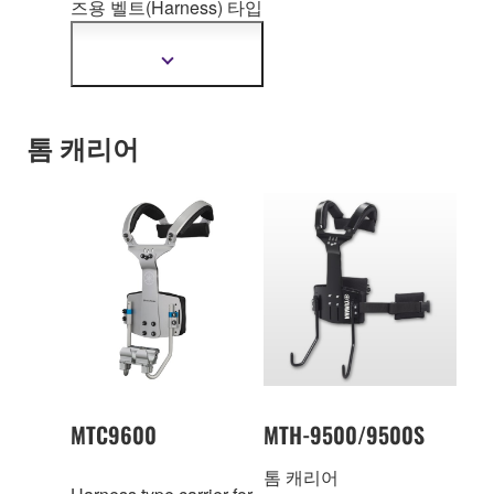
즈용 벨트(Har
ness) 타입
캐리어. 높이: 446-
598mm
더
자
세
한
톰 캐리어
정
보
보
기
MTC9600
MTH-9500/9500S
톰 캐리어