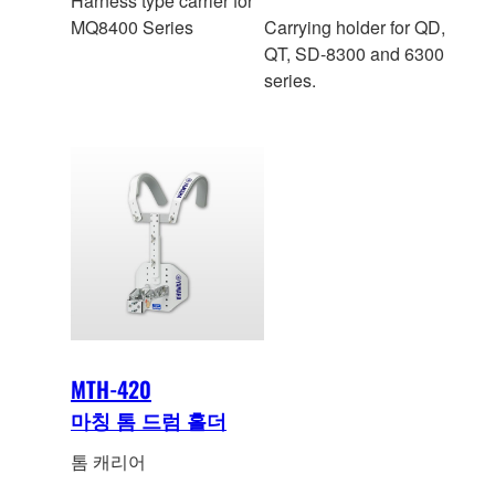
Harness type carrier for
MQ8400 Series
Carrying holder for QD,
QT, SD-8300 and 6300
series.
MTH-420
마칭 톰 드럼 홀더
톰 캐리어