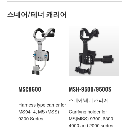
스네어/테너 캐리어
MSC9600
MSH-9500/9500S
스네어/테너 캐리어
Harness type carrier for
MS9414, MS (MSS)
Carriyng holder for
9300 Series.
MS(MSS)-9300, 6300,
4000 and 2000 series.