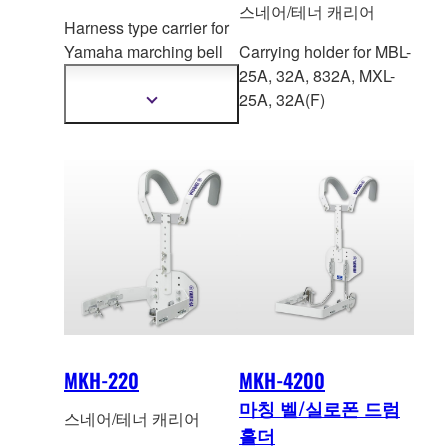
스네어/테너 캐리어
Harness type carrier for
Yamaha marching bell
Carrying holder for MBL-
MB
L Series or Yamaha
25A, 32A, 832A, MXL-
marching xylophone
25A, 32A(F)
더
MXL Series.
자
세
한
정
보
보
기
MKH-220
MKH-4200
마칭 벨/실로폰 드럼
스네어/테너 캐리어
홀더