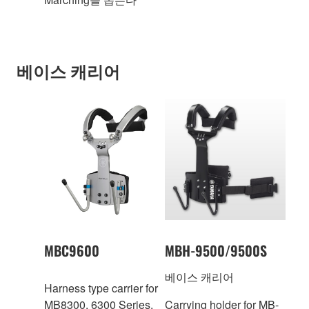
베이스 캐리어
MBC9600
MBH-9500/9500S
베이스 캐리어
Harness type carrier for
MB8300, 6300 Series.
Carrying holder for MB-