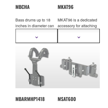
MBCHA
MKAT96
Bass drums up to 18
MKAT96 is a dedicated
inches in diameter can
accessory for attaching
be mounted at a high
an instrument from the
po
sition using the
Yamaha Marching Bell
더
더
MBCHA high position
MBL Series or Yam
aha
자
자
세
세
arm, which is sold
Marching Xylophone
한
한
separately.
MXL Series to the
정
정
MTC9600 (marching
보
보
보
보
drum carrier) or
기
기
MTS8200 (marching
drum stand).
MBARMHP1418
MSAT600