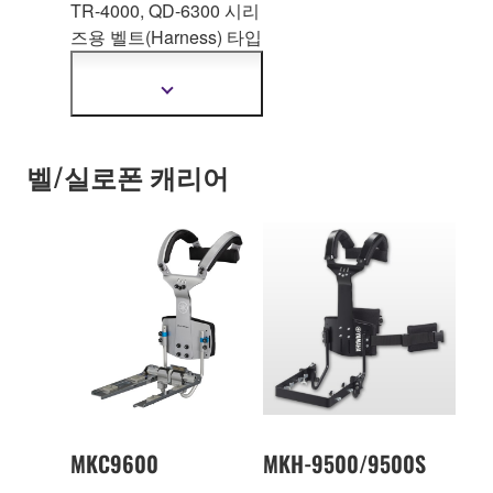
TR-4000, QD-6300 시리
즈용 벨트(Ha
rness) 타입
캐리어. 높이: 446-
598mm
더
자
세
한
벨/실로폰 캐리어
정
보
보
기
MKC9600
MKH-9500/9500S