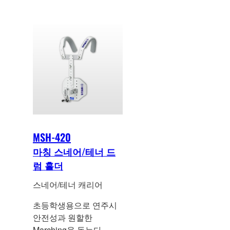
MSH-420
마칭 스네어/테너 드
럼 홀더
스네어/테너 캐리어
초등학생용으로 연주시
안전성과 원할한
Marching을 돕는다